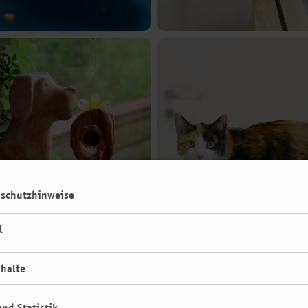
nschutzhinweise
l
nhalte
nd Statistik